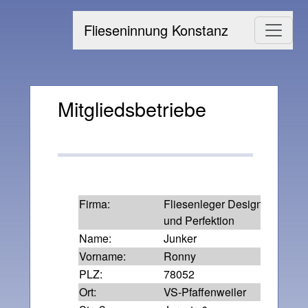
Flieseninnung Konstanz
Mitgliedsbetriebe
Firma:
Fliesenleger Design
und Perfektion
Name:
Junker
Vorname:
Ronny
PLZ:
78052
Ort:
VS-Pfaffenweiler