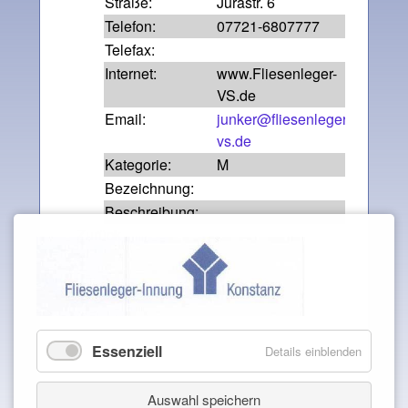
Straße:
Jurastr. 6
Telefon:
07721-6807777
Telefax:
Internet:
www.Fliesenleger-
VS.de
Email:
junker@fliesenleger-
vs.de
Kategorie:
M
Bezeichnung:
Beschreibung:
Zurück
Essenziell
Details einblenden
Auswahl speichern