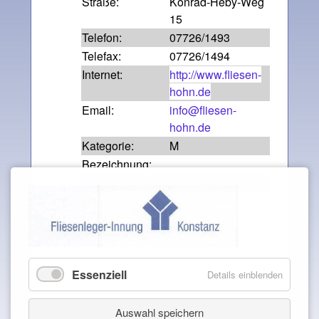
Straße:
Konrad-Heby-Weg
15
Telefon:
07726/1493
Telefax:
07726/1494
Internet:
http://www.fliesen-
hohn.de
Email:
info@fliesen-
hohn.de
Kategorie:
M
Bezeichnung:
Beschreibung:
Zurück
Essenziell
Details einblenden
Auswahl speichern