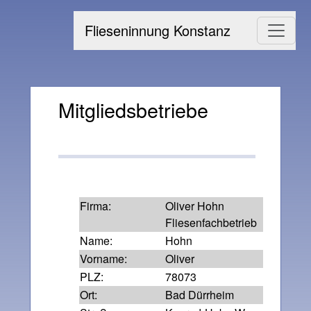
Flieseninnung Konstanz
Mitgliedsbetriebe
Firma:
Oliver Hohn
Fliesenfachbetrieb
Name:
Hohn
Vorname:
Oliver
PLZ:
78073
Ort:
Bad Dürrheim