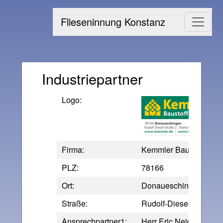
Flieseninnung Konstanz
Industriepartner
Logo:
Firma:
Kemmler Baustoffe G
PLZ:
78166
Ort:
Donaueschingen
Straße:
Rudolf-Diesel-Straße 
Ansprechpartner1:
Herr Eric Neidhart